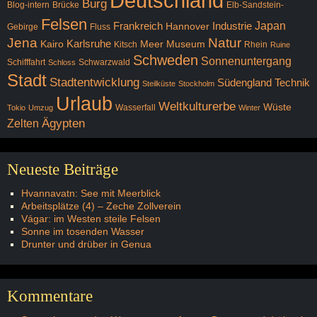
Deutschland
Burg
Blog-intern
Brücke
Elb-Sandstein-
Felsen
Japan
Frankreich
Industrie
Hannover
Gebirge
Fluss
Jena
Natur
Karlsruhe
Kairo
Meer
Museum
Kitsch
Rhein
Ruine
Schweden
Sonnenuntergang
Schifffahrt
Schwarzwald
Schloss
Stadt
Stadtentwicklung
Südengland
Technik
Steilküste
Stockholm
Urlaub
Weltkulturerbe
Wüste
Wasserfall
Tokio
Umzug
Winter
Ägypten
Zelten
Neueste Beiträge
Hvannavatn: See mit Meerblick
Arbeitsplätze (4) – Zeche Zollverein
Vágar: im Westen steile Felsen
Sonne im tosenden Wasser
Drunter und drüber in Genua
Kommentare