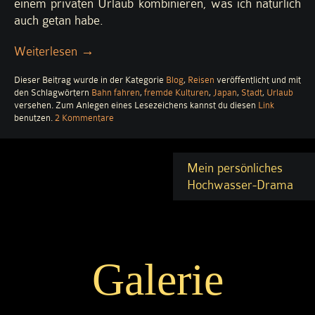
einem privaten Urlaub kombinieren, was ich natürlich
auch getan habe.
„Japan
Weiterlesen
→
–
Dieser Beitrag wurde in der Kategorie
Blog
,
Reisen
veröffentlicht und mit
Land
den Schlagwörtern
Bahn fahren
,
fremde Kulturen
,
Japan
,
Stadt
,
Urlaub
des
versehen. Zum Anlegen eines Lesezeichens kannst du diesen
Link
Lächelns…“
zu
benutzen.
2 Kommentare
Japan
–
Land
Mein persönliches
des
Lächelns…
Hochwasser-Drama
Galerie