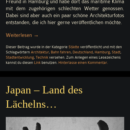
Freund in Hamburg und habe dort das maritime Klima
mit dem zugehörigen schlechten Wetter genossen.
Dabei sind aber auch ein paar schöne Architekturfotos
entstanden, die ich hier gerne veröffentlichen möchte.
„Hamburg:
Weiterlesen
→
so
Dieser Beitrag wurde in der Kategorie
Städte
veröffentlicht und mit den
flach
Schlagwörtern
Architektur
,
Bahn fahren
,
Deutschland
,
Hamburg
,
Stadt
,
und
Stadtentwicklung
,
Technik
versehen. Zum Anlegen eines Lesezeichens
so
zu
kannst du diesen
Link
benutzen.
Hinterlasse einen Kommentar
.
Hamburg:
tiefsinnig“
so
flach
und
Japan – Land des
so
tiefsinnig
Lächelns…