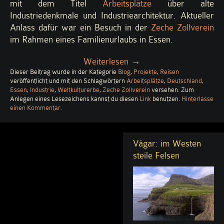
mit dem Titel
Arbeitsplätze
über alte
Industriedenkmale und Industriearchitektur. Aktueller
Anlass dafür war ein Besuch in der
Zeche Zollverein
im Rahmen eines Familienurlaubs in Essen.
„Arbeitsplätze
Weiterlesen
→
Dieser Beitrag wurde in der Kategorie
Blog
(4)
,
Projekte
,
Reisen
veröffentlicht und mit den Schlagwörtern
Arbeitsplätze
,
Deutschland
,
–
Essen
,
Industrie
,
Weltkulturerbe
,
Zeche Zollverein
versehen. Zum
Zeche
Anlegen eines Lesezeichens kannst du diesen
Link
benutzen.
Hinterlasse
zu
einen Kommentar
.
Zollverein“
Arbeitsplätze
(4)
–
Vágar: im Westen
Zeche
Zollverein
steile Felsen