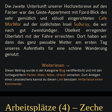
Die zweite Unterkunft unserer Hochzeitsreise auf den
Färöer war das Gäste-Appartment mit Fjord-Blick des
sehr gemütlich und stilvoll eingerichteten
Cafe
MorMor
auf der südlichsten Insel
Suðuroy
, die wir
nach gut zweistündiger, Übelkeit erregender
Überfahrt mit der Fähre erreichten. Dort haben wir
dann das ganz passable Wetter am ersten Tag
unseres Aufenthalts für eine schöne Wanderung
genutzt.
„Hvannavatn:
Weiterlesen
→
Dieser Beitrag wurde in der Kategorie
Blog
See
veröffentlicht und mit den
Schlagwörtern
Färöer
,
Meer
,
Natur
,
Urlaub
versehen. Zum Anlegen
mit
eines Lesezeichens kannst du diesen
Link
benutzen.
Hinterlasse einen
Meerblick“
zu
Kommentar
.
Hvannavatn:
See
mit
Meerblick
Arbeitsplätze (4) – Zeche