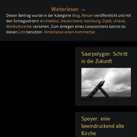
„Backstein
Weiterlesen
→
Dieser Beitrag wurde in der Kategorie
Blog
im
,
Reisen
veröffentlicht und mit
den Schlagwörtern
Architektur
,
Deutschland
,
Hamburg
,
Stadt
,
Urlaub
,
Abendsonnenschein“
Weltkulturerbe
versehen. Zum Anlegen eines Lesezeichens kannst du
zu
diesen
Link
benutzen.
Hinterlasse einen Kommentar
.
Backstein
im
Abendsonnenschein
Saarpolygon: Schritt
in die Zukunft
Speyer: eine
beeindruckend alte
Kirche