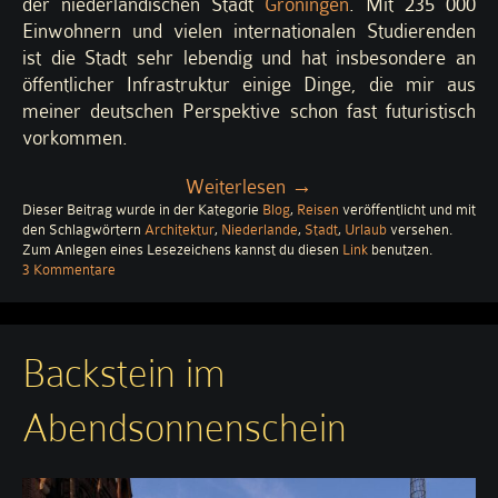
der niederländischen Stadt
Groningen
. Mit 235 000
Einwohnern und vielen internationalen Studierenden
ist die Stadt sehr lebendig und hat insbesondere an
öffentlicher Infrastruktur einige Dinge, die mir aus
meiner deutschen Perspektive schon fast futuristisch
vorkommen.
„Groningen:
Weiterlesen
→
Dieser Beitrag wurde in der Kategorie
Blog
Urlaub
,
Reisen
veröffentlicht und mit
den Schlagwörtern
Architektur
,
Niederlande
,
Stadt
,
Urlaub
versehen.
in
Zum Anlegen eines Lesezeichens kannst du diesen
Link
benutzen.
der
zu
3 Kommentare
Groningen:
Zukunft“
Urlaub
in
der
Backstein im
Zukunft
Abendsonnenschein