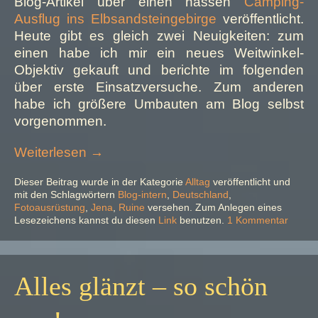
Blog-Artikel über einen nassen
Camping-
Ausflug ins Elbsandsteingebirge
veröffentlicht.
Heute gibt es gleich zwei Neuigkeiten: zum
einen habe ich mir ein neues Weitwinkel-
Objektiv gekauft und berichte im folgenden
über erste Einsatzversuche. Zum anderen
habe ich größere Umbauten am Blog selbst
vorgenommen.
„3
Weiterlesen
→
Jahre
Dieser Beitrag wurde in der Kategorie
Alltag
veröffentlicht und
neonfoto:
mit den Schlagwörtern
Blog-intern
,
Deutschland
,
Alles
Fotoausrüstung
,
Jena
,
Ruine
versehen. Zum Anlegen eines
neu
zu
Lesezeichens kannst du diesen
Link
benutzen.
1 Kommentar
3
macht
Jahre
der
neonfo
Mai“
Alles
Alles glänzt – so schön
neu
macht
der