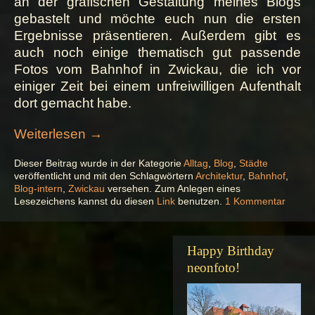
an der grafischen Gestaltung meines Blogs
gebastelt und möchte euch nun die ersten
Ergebnisse präsentieren. Außerdem gibt es
auch noch einige thematisch gut passende
Fotos vom Bahnhof in Zwickau, die ich vor
einiger Zeit bei einem unfreiwilligen Aufenthalt
dort gemacht habe.
„Alles
Weiterlesen
→
glänzt
Dieser Beitrag wurde in der Kategorie
Alltag
,
Blog
,
Städte
–
veröffentlicht und mit den Schlagwörtern
Architektur
,
Bahnhof
,
so
Blog-intern
,
Zwickau
versehen. Zum Anlegen eines
schön
zu
Lesezeichens kannst du diesen
Link
benutzen.
1 Kommentar
Alles
neu!“
glänzt
–
Happy Birthday
so
schön
neonfoto!
neu!