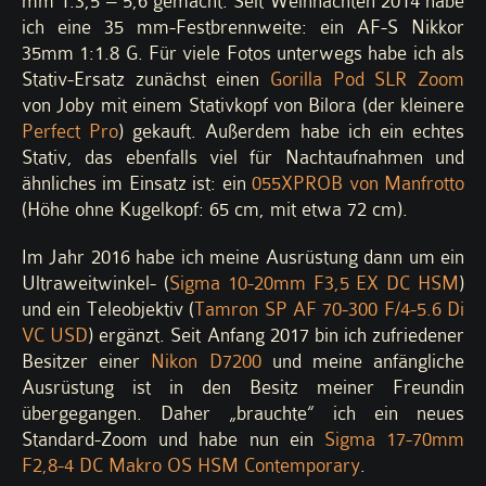
mm 1:3,5 – 5,6 gemacht. Seit Weihnachten 2014 habe
ich eine 35 mm-Festbrennweite: ein AF-S Nikkor
35mm 1:1.8 G. Für viele Fotos unterwegs habe ich als
Stativ-Ersatz zunächst einen
Gorilla Pod SLR Zoom
von Joby mit einem Stativkopf von Bilora (der kleinere
Perfect Pro
) gekauft. Außerdem habe ich ein echtes
Stativ, das ebenfalls viel für Nachtaufnahmen und
ähnliches im Einsatz ist: ein
055XPROB von Manfrotto
(Höhe ohne Kugelkopf: 65 cm, mit etwa 72 cm).
Im Jahr 2016 habe ich meine Ausrüstung dann um ein
Ultraweitwinkel- (
Sigma 10-20mm F3,5 EX DC HSM
)
und ein Teleobjektiv (
Tamron SP AF 70-300 F/4-5.6 Di
VC USD
) ergänzt. Seit Anfang 2017 bin ich zufriedener
Besitzer einer
Nikon D7200
und meine anfängliche
Ausrüstung ist in den Besitz meiner Freundin
übergegangen. Daher „brauchte“ ich ein neues
Standard-Zoom und habe nun ein
Sigma 17-70mm
F2,8-4 DC Makro OS HSM Contemporary
.