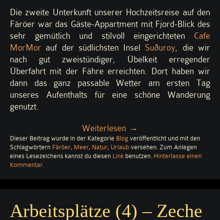
Die zweite Unterkunft unserer Hochzeitsreise auf den
Färöer war das Gäste-Appartment mit Fjord-Blick des
sehr gemütlich und stilvoll eingerichteten
Cafe
MorMor
auf der südlichsten Insel
Suðuroy
, die wir
nach gut zweistündiger, Übelkeit erregender
Überfahrt mit der Fähre erreichten. Dort haben wir
dann das ganz passable Wetter am ersten Tag
unseres Aufenthalts für eine schöne Wanderung
genutzt.
„Hvannavatn:
Weiterlesen
→
Dieser Beitrag wurde in der Kategorie
Blog
See
veröffentlicht und mit den
Schlagwörtern
Färöer
,
Meer
,
Natur
,
Urlaub
versehen. Zum Anlegen
mit
eines Lesezeichens kannst du diesen
Link
benutzen.
Hinterlasse einen
Meerblick“
zu
Kommentar
.
Hvannavatn:
See
mit
Meerblick
Arbeitsplätze (4) – Zeche