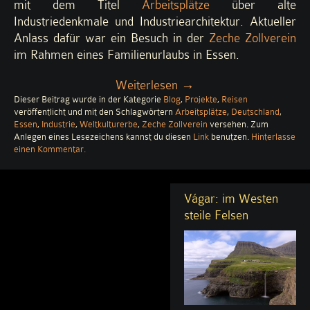
mit dem Titel
Arbeitsplätze
über alte
Industriedenkmale und Industriearchitektur. Aktueller
Anlass dafür war ein Besuch in der
Zeche Zollverein
im Rahmen eines Familienurlaubs in Essen.
„Arbeitsplätze
Weiterlesen
→
Dieser Beitrag wurde in der Kategorie
Blog
(4)
,
Projekte
,
Reisen
veröffentlicht und mit den Schlagwörtern
Arbeitsplätze
,
Deutschland
,
–
Essen
,
Industrie
,
Weltkulturerbe
,
Zeche Zollverein
versehen. Zum
Zeche
Anlegen eines Lesezeichens kannst du diesen
Link
benutzen.
Hinterlasse
zu
einen Kommentar
.
Zollverein“
Arbeitsplätze
(4)
–
Vágar: im Westen
Zeche
Zollverein
steile Felsen