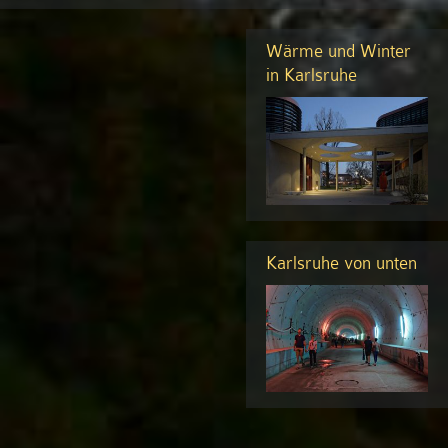
im
Saharasand
Wärme und Winter
in Karlsruhe
Karlsruhe von unten