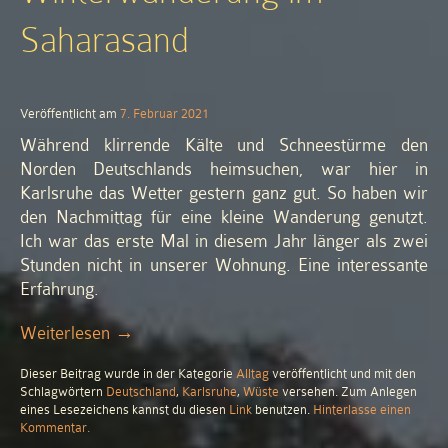
Saharasand
Veröffentlicht am
7. Februar 2021
Während klirrende Kälte und Schneestürme den
Norden Deutschlands heimsuchen, war hier in
Karlsruhe das Wetter gestern ganz gut. So haben wir
den Nachmittag für eine kleine Wanderung genutzt.
Ich war das erste Mal in diesem Jahr länger als zwei
Stunden nicht in unserer Wohnung. Eine interessante
Erfahrung.
„Winterwanderung
Weiterlesen
→
im
Dieser Beitrag wurde in der Kategorie
Alltag
veröffentlicht und mit den
Saharasand“
Schlagwörtern
Deutschland
,
Karlsruhe
,
Wüste
versehen. Zum Anlegen
eines Lesezeichens kannst du diesen
Link
benutzen.
Hinterlasse einen
zu
Kommentar
.
Winterwanderung