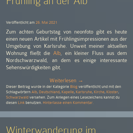
Frühling an der Alb
Veröffentlicht am
26. Mai 2021
Zum achten Geburtstag von neonfoto gibt es heute
einen neuen Artikel mit Frühlingsimpressionen aus der
Umgebung von Karlsruhe. Unweit meiner aktuellen
Wohnung fließt die
Alb
, ein kleiner Fluss aus dem
Nordschwarzwald, an dem es einige interessante
Sehenswürdigkeiten gibt.
„Frühling
Weiterlesen
→
Dieser Beitrag wurde in der Kategorie
Blog
an
veröffentlicht und mit den
Schlagwörtern
Alb
,
Deutschland
,
Kapelle
,
Karlsruhe
,
Kirche
,
Kloster
,
der
Schwarzwald
versehen. Zum Anlegen eines Lesezeichens kannst du
Alb“
zu
diesen
Link
benutzen.
Hinterlasse einen Kommentar
.
Frühling
an
der
Alb
Winterwanderung im