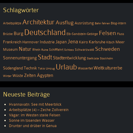
Schlagwörter
Architektur
Ausflug
Ausrüstung
Arbeitsplätze
Blog-intern
Bahn fahren
Deutschland
Felsen
Burg
Brücke
Elb-Sandstein-Gebirge
Fluss
Jena
Japan
Frankreich
Industrie
Karlsruhe
Hannover
Kairo
Meer
Kitsch
Schweden
Natur
Museum
Rhein
Schifffahrt
Schwarzwald
Ruine
Schloss
Stadt
Stadtentwicklung
Sonnenuntergang
Steilküste
Stockholm
Urlaub
Weltkulturerbe
Südengland
Technik
Wasserfall
Tokio
Umzug
Ägypten
Zelten
Wüste
Winter
Neueste Beiträge
Hvannavatn: See mit Meerblick
Arbeitsplätze (4) – Zeche Zollverein
Vágar: im Westen steile Felsen
Sonne im tosenden Wasser
Drunter und drüber in Genua