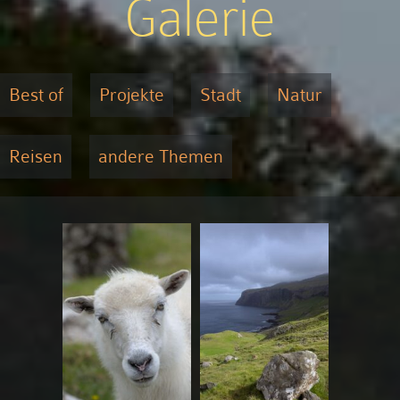
Galerie
Best of
Projekte
Stadt
Natur
Reisen
andere Themen