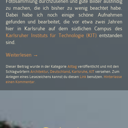
Fotosammlung durchzusehen und gute Bilder ausfindig
zu machen, die ich bisher zu wenig beachtet habe.
Dabei habe ich noch einige schöne Aufnahmen
gefunden und bearbeitet, die vor etwa zwei Jahren
hier in Karlsruhe auf dem südlichen Campus des
Karlsruher Instituts für Technologie (KIT)
entstanden
sind.
„Wärme
Weiterlesen
→
und
Dieser Beitrag wurde in der Kategorie
Alltag
veröffentlicht und mit den
Winter
Schlagwörtern
Architektur
,
Deutschland
,
Karlsruhe
,
KIT
versehen. Zum
in
Anlegen eines Lesezeichens kannst du diesen
Link
benutzen.
Hinterlasse
Karlsruhe“
zu
einen Kommentar
.
Wärme
und
Winter
in
Karlsruhe