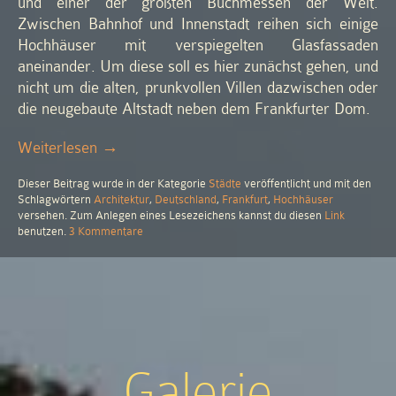
und einer der größten Buchmessen der Welt.
Zwischen Bahnhof und Innenstadt reihen sich einige
Hochhäuser mit verspiegelten Glasfassaden
aneinander. Um diese soll es hier zunächst gehen, und
nicht um die alten, prunkvollen Villen dazwischen oder
die neugebaute Altstadt neben dem Frankfurter Dom.
„Frankfurt:
Weiterlesen
→
Stadt
Dieser Beitrag wurde in der Kategorie
Städte
veröffentlicht und mit den
aus
Schlagwörtern
Architektur
,
Deutschland
,
Frankfurt
,
Hochhäuser
Glas“
versehen. Zum Anlegen eines Lesezeichens kannst du diesen
Link
zu
benutzen.
3 Kommentare
Frankfurt:
Stadt
aus
Glas
Galerie