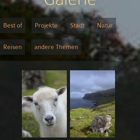
Best of
Projekte
Stadt
Natur
Reisen
andere Themen