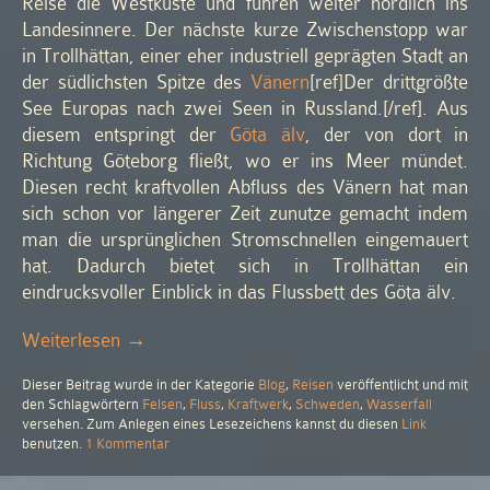
Reise die Westküste und fuhren weiter nördlich ins
Landesinnere. Der nächste kurze Zwischenstopp war
in Trollhättan, einer eher industriell geprägten Stadt an
der südlichsten Spitze des
Vänern
[ref]Der drittgrößte
See Europas nach zwei Seen in Russland.[/ref]. Aus
diesem entspringt der
Göta älv
, der von dort in
Richtung Göteborg fließt, wo er ins Meer mündet.
Diesen recht kraftvollen Abfluss des Vänern hat man
sich schon vor längerer Zeit zunutze gemacht indem
man die ursprünglichen Stromschnellen eingemauert
hat. Dadurch bietet sich in Trollhättan ein
eindrucksvoller Einblick in das Flussbett des Göta älv.
„Trollhättan:
Weiterlesen
→
every
Dieser Beitrag wurde in der Kategorie
Blog
,
Reisen
veröffentlicht und mit
teardrop
den Schlagwörtern
Felsen
,
Fluss
,
Kraftwerk
,
Schweden
,
Wasserfall
is
versehen. Zum Anlegen eines Lesezeichens kannst du diesen
Link
a
zu
benutzen.
1 Kommentar
Trollhättan:
waterfall“
every