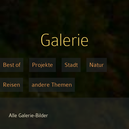
Dingen“
alte
Männer
mit
großen
Dingen
Galerie
Best of
Projekte
Stadt
Natur
Reisen
andere Themen
Alle Galerie-Bilder