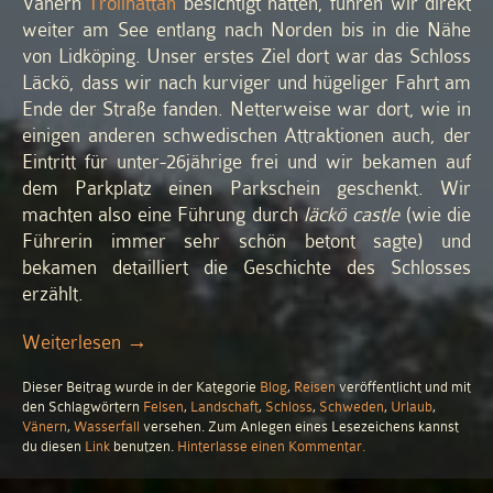
Vänern
Trollhättan
besichtigt hatten, fuhren wir direkt
weiter am See entlang nach Norden bis in die Nähe
von Lidköping. Unser erstes Ziel dort war das Schloss
Läckö, dass wir nach kurviger und hügeliger Fahrt am
Ende der Straße fanden. Netterweise war dort, wie in
einigen anderen schwedischen Attraktionen auch, der
Eintritt für unter-26jährige frei und wir bekamen auf
dem Parkplatz einen Parkschein geschenkt. Wir
machten also eine Führung durch
läckö castle
(wie die
Führerin immer sehr schön betont sagte) und
bekamen detailliert die Geschichte des Schlosses
erzählt.
„Schlösser
Weiterlesen
→
und
Dieser Beitrag wurde in der Kategorie
Blog
,
Reisen
veröffentlicht und mit
alte
den Schlagwörtern
Felsen
,
Landschaft
,
Schloss
,
Schweden
,
Urlaub
,
Männer
Vänern
,
Wasserfall
versehen. Zum Anlegen eines Lesezeichens kannst
mit
zu
du diesen
Link
benutzen.
Hinterlasse einen Kommentar
.
Schlösser
großen
und