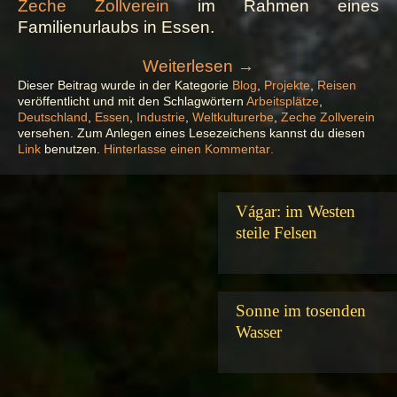
Zeche Zollverein
im Rahmen eines
Familienurlaubs in Essen.
„Arbeitsplätze
Weiterlesen
→
(4)
Dieser Beitrag wurde in der Kategorie
Blog
,
Projekte
,
Reisen
veröffentlicht und mit den Schlagwörtern
Arbeitsplätze
,
–
Deutschland
,
Essen
,
Industrie
,
Weltkulturerbe
,
Zeche Zollverein
Zeche
versehen. Zum Anlegen eines Lesezeichens kannst du diesen
Zollverein“
zu
Link
benutzen.
Hinterlasse einen Kommentar
.
Arbeitsplätze
(4)
–
Vágar: im Westen
Zeche
Zollverein
steile Felsen
Sonne im tosenden
Wasser