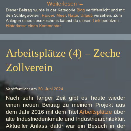
„Hvannavatn:
Weiterlesen
→
See
Dieser Beitrag wurde in der Kategorie
Blog
veröffentlicht und mit
den Schlagwörtern
Färöer
,
Meer
,
Natur
,
Urlaub
versehen. Zum
mit
Anlegen eines Lesezeichens kannst du diesen
Link
benutzen.
Meerblick“
zu
Hinterlasse einen Kommentar
.
Hvannavatn:
See
mit
Meerblick
Arbeitsplätze (4) – Zeche
Zollverein
Veröffentlicht am
30. Juni 2024
Nach sehr langer Zeit gibt es heute wieder
einen neuen Beitrag zu meinem Projekt aus
dem Jahr 2016 mit dem Titel
Arbeitsplätze
über
alte Industriedenkmale und Industriearchitektur.
Aktueller Anlass dafür war ein Besuch in der